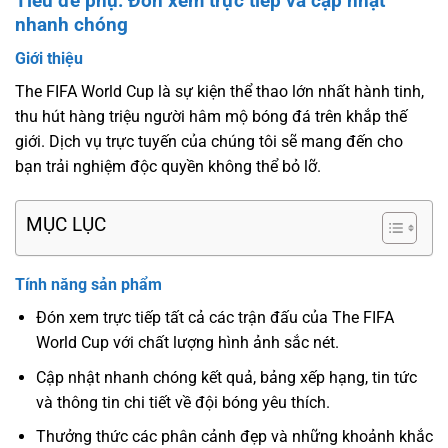
Tiêu đề phụ: Đón xem trực tiếp và cập nhật
nhanh chóng
Giới thiệu
The FIFA World Cup là sự kiện thể thao lớn nhất hành tinh,
thu hút hàng triệu người hâm mộ bóng đá trên khắp thế
giới. Dịch vụ trực tuyến của chúng tôi sẽ mang đến cho
bạn trải nghiệm độc quyền không thể bỏ lỡ.
MỤC LỤC
Tính năng sản phẩm
Đón xem trực tiếp tất cả các trận đấu của The FIFA
World Cup với chất lượng hình ảnh sắc nét.
Cập nhật nhanh chóng kết quả, bảng xếp hạng, tin tức
và thông tin chi tiết về đội bóng yêu thích.
Thưởng thức các phân cảnh đẹp và những khoảnh khắc