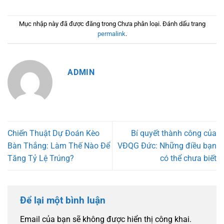
Mục nhập này đã được đăng trong Chưa phân loại. Đánh dấu trang
permalink
.
ADMIN
Chiến Thuật Dự Đoán Kèo
Bí quyết thành công của
Bàn Thắng: Làm Thế Nào Để
VĐQG Đức: Những điều bạn
Tăng Tỷ Lệ Trúng?
có thể chưa biết
Để lại một bình luận
Email của bạn sẽ không được hiển thị công khai.