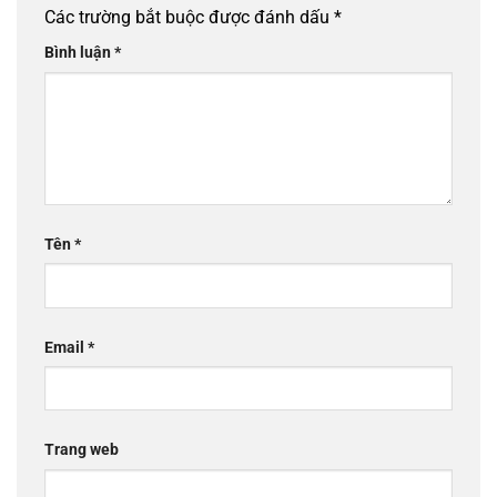
Các trường bắt buộc được đánh dấu
*
Bình luận
*
Tên
*
Email
*
Trang web