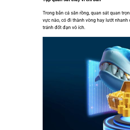
Trong bắn cá săn rồng, quan sát quan trọ
vực nào, có đi thành vòng hay lướt nhanh
tránh đốt đạn vô ích.