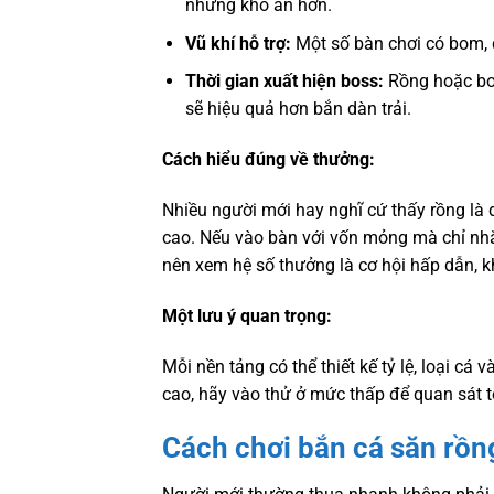
nhưng khó ăn hơn.
Vũ khí hỗ trợ:
Một số bàn chơi có bom, đ
Thời gian xuất hiện boss:
Rồng hoặc bos
sẽ hiệu quả hơn bắn dàn trải.
Cách hiểu đúng về thưởng:
Nhiều người mới hay nghĩ cứ thấy rồng là
cao. Nếu vào bàn với vốn mỏng mà chỉ nhắm 
nên xem hệ số thưởng là cơ hội hấp dẫn, khô
Một lưu ý quan trọng:
Mỗi nền tảng có thể thiết kế tỷ lệ, loại cá
cao, hãy vào thử ở mức thấp để quan sát t
Cách chơi bắn cá săn rồn