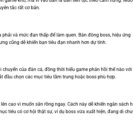
ì game khó, mà vì vào bàn là bắn liên tục theo cảm hứng. Mu
yên tắc rất cơ bản.
ừa phải và mức đạn thấp để làm quen. Bàn đông boss, hiệu ứng
ng cũng dễ khiến bạn tiêu đạn nhanh hơn dự tính.
i chuyển của đàn cá, đồng thời hiểu game phản hồi thế nào với
ắt đầu chọn các mục tiêu tầm trung hoặc boss phù hợp.
lên cao vì muốn săn rồng ngay. Cách này dễ khiến ngân sách h
mục tiêu có cơ hội thật sự, ví dụ boss vừa xuất hiện, đang di ch