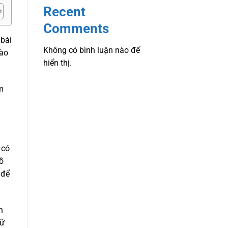
Recent
Comments
 bài
Không có bình luận nào để
vào
hiển thị.
m
 có
ỗ
 để
n
iữ