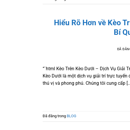
Hiểu Rõ Hơn về Kèo T
Bí Q
ĐÃ ĐĂN
“`html Kèo Trên Kèo Dưới – Dịch Vụ Giải T
Kèo Dưới là một dịch vụ giải trí trực tuy
thú vị và phong phú. Chúng tôi cung cấp […
Đã đăng trong
BLOG