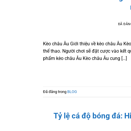
ĐÃ ĐĂN
Kèo châu Âu Giới thiệu về kèo châu Âu Kèo
thể thao. Người chơi sẽ đặt cược vào kết 
phẩm kèo châu Âu Kèo châu Âu cung […]
Đã đăng trong
BLOG
Tỷ lệ cá độ bóng đá: H