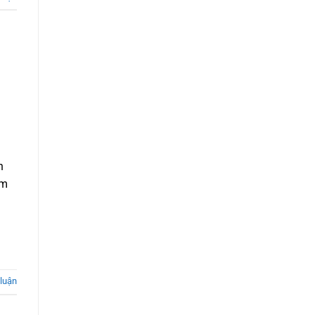
n
ệm
 luận