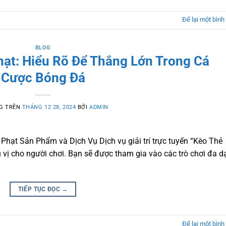
Để lại một bình
BLOG
hạt: Hiểu Rõ Để Thắng Lớn Trong Cá
Cược Bóng Đá
G TRÊN
THÁNG 12 28, 2024
BỞI
ADMIN
 Phạt Sản Phẩm và Dịch Vụ Dịch vụ giải trí trực tuyến “Kèo Thẻ
 vị cho người chơi. Bạn sẽ được tham gia vào các trò chơi đa 
TIẾP TỤC ĐỌC
→
Để lại một bình