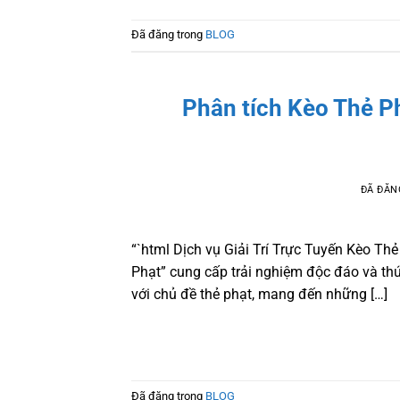
Đã đăng trong
BLOG
Phân tích Kèo Thẻ P
ĐÃ ĐĂN
“`html Dịch vụ Giải Trí Trực Tuyến Kèo Thẻ
Phạt” cung cấp trải nghiệm độc đáo và thú
với chủ đề thẻ phạt, mang đến những […]
Đã đăng trong
BLOG