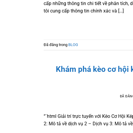
cấp những thông tin chi tiết về phân tích
tôi cung cấp thông tin chính xác và […]
Đã đăng trong
BLOG
Khám phá kèo cơ hội k
ĐÃ ĐĂN
“`html Giải trí trực tuyến với Kèo Cơ Hội 
2: Mô tả về dịch vụ 2 – Dịch vụ 3: Mô tả về