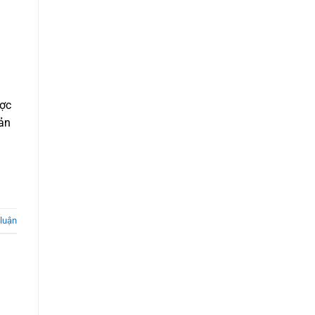
ược
Sản
 luận