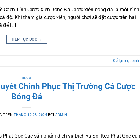
về Cách Tính Cược Xiên Bóng Đá Cược xiên bóng đá là một hình
 cá độ. Khi tham gia cược xiên, người chơi sẽ đặt cược trên hai
 để […]
TIẾP TỤC ĐỌC
→
Để lại một bình
BLOG
Quyết Chinh Phục Thị Trường Cá Cược
Bóng Đá
G TRÊN
THÁNG 12 28, 2024
BỞI
ADMIN
 Kèo Phạt Góc Các sản phẩm dịch vụ Dịch vụ Soi Kèo Phạt Góc cu