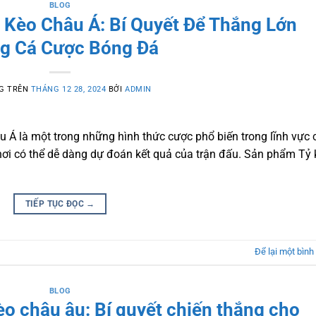
BLOG
 Kèo Châu Á: Bí Quyết Để Thắng Lớn
g Cá Cược Bóng Đá
G TRÊN
THÁNG 12 28, 2024
BỞI
ADMIN
âu Á là một trong những hình thức cược phổ biến trong lĩnh vực 
ơi có thể dễ dàng dự đoán kết quả của trận đấu. Sản phẩm Tỷ 
TIẾP TỤC ĐỌC
→
Để lại một bình
BLOG
èo châu âu: Bí quyết chiến thắng cho