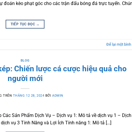
, dự đoán kèo phạt góc cho các trận đấu bóng đá trực tuyến. Chú
TIẾP TỤC ĐỌC
→
Để lại một bình
BLOG
ép: Chiến lược cá cược hiệu quả cho
người mới
G TRÊN
THÁNG 12 28, 2024
BỞI
ADMIN
Kép Các Sản Phẩm Dịch Vụ – Dịch vụ 1: Mô tả về dịch vụ 1 – Dịch
 dịch vụ 3 Tính Năng và Lợi Ích Tính năng 1: Mô tả […]