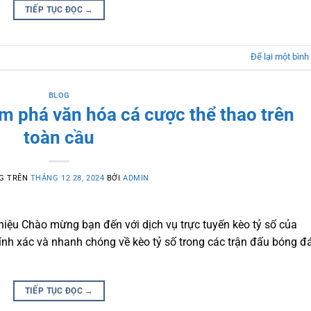
TIẾP TỤC ĐỌC
→
Để lại một bình
BLOG
ám phá văn hóa cá cược thể thao trên
toàn cầu
G TRÊN
THÁNG 12 28, 2024
BỞI
ADMIN
 thiệu Chào mừng bạn đến với dịch vụ trực tuyến kèo tỷ số của
hính xác và nhanh chóng về kèo tỷ số trong các trận đấu bóng đ
TIẾP TỤC ĐỌC
→